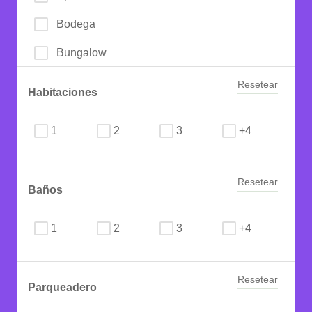
Bodega
Bungalow
Cabaña
Resetear
Habitaciones
Campestre
1
2
3
+4
Campos - Chacras y Quintas
Casa
Resetear
Baños
Casa de Playa
Casa Lote
1
2
3
+4
Chalet
Resetear
Condominio
Parqueadero
Consultorio