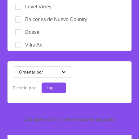
Level Virrey
Local
Balcones de Nuevo Country
Lote
Dossél
Lote Comercial
Vitra Art
Lote de Playa
Soho 39
Nave Industrial
Ordenar por
Oficina
Filtrado por:
Tag
Penthouse
Piso
Terreno
Este agente aún no tiene inmuebles asignados