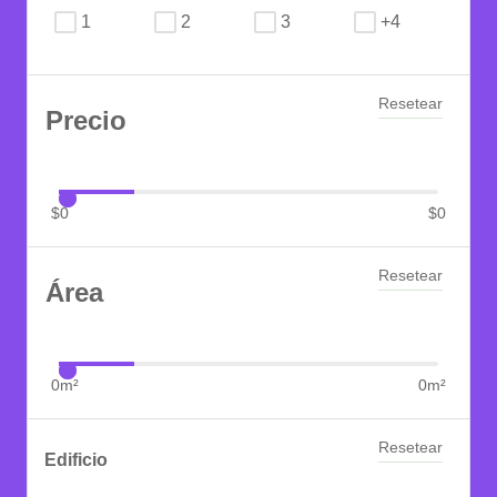
1
2
3
+4
Cortijo
Dúplex
Resetear
Precio
Edificio de Apartamentos
Edificio de Oficinas
$
0
$
0
Finca
Finca - Hoteles
Resetear
Área
Galpon Industrial
Garaje
0
m²
0
m²
Hostal
Resetear
Hoteles
Edificio
Isla